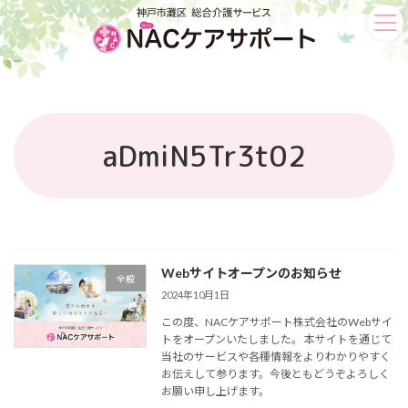
コ
ナ
ン
ビ
テ
ゲ
ン
ー
ツ
シ
へ
ョ
ス
ン
aDmiN5Tr3t02
キ
に
ッ
移
プ
動
Webサイトオープンのお知らせ
全般
2024年10月1日
この度、NACケアサポート株式会社のWebサイ
トをオープンいたしました。 本サイトを通じて
当社のサービスや各種情報をよりわかりやすく
お伝えして参ります。今後ともどうぞよろしく
お願い申し上げます。